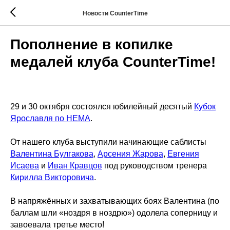
Новости CounterTime
Пополнение в копилке
медалей клуба CounterTime!
29 и 30 октября состоялся юбилейный десятый
Кубок
Ярославля по HEMA
.
От нашего клуба выступили начинающие саблисты
Валентина Булгакова
,
Арсения Жарова
,
Евгения
Исаева
и
Иван Кравцов
под руководством тренера
Кирилла Викторовича
.
В напряжённых и захватывающих боях Валентина (по
баллам шли «ноздря в ноздрю») одолела соперницу и
завоевала третье место!